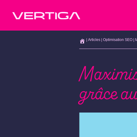
|
Articles
|
Optimisation SEO
|
M
Maximise
grâce au