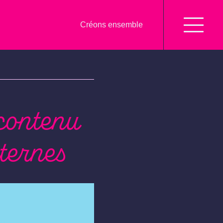
Créons ensemble
 contenu
xternes