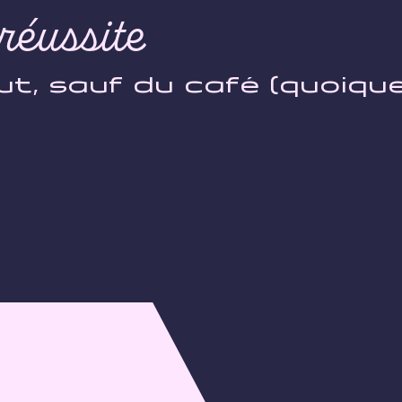
réussite
ut, sauf du café (quoiqu