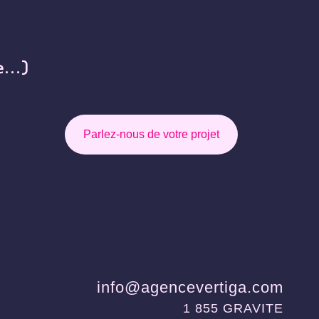
e…)
Parlez-nous de votre projet
VertiBot — Conseiller Vertiga
En ligne maintenant
info@agencevertiga.com
1 855 GRAVITE