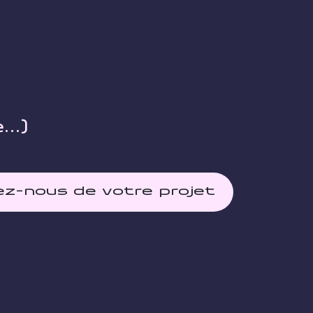
e…)
ez-nous de votre projet
VertiBot — Conseiller Vertiga
En ligne maintenant