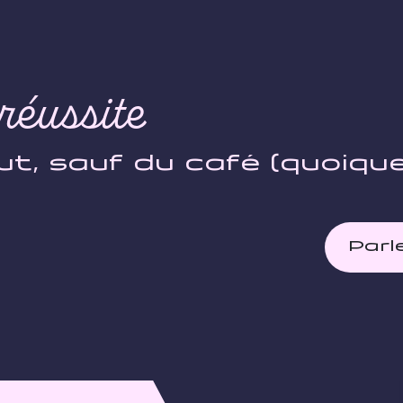
réussite
ut, sauf du café (quoiqu
Parl